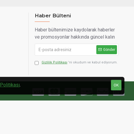
Haber Bülteni
Haber bültenimize kaydolarak haberler
ve promosyonlar hakkında güncel kalın
Gönder
Gizlilik Politikası
'ni okudum ve kabul ediyorum.
 Politikası
.
OK