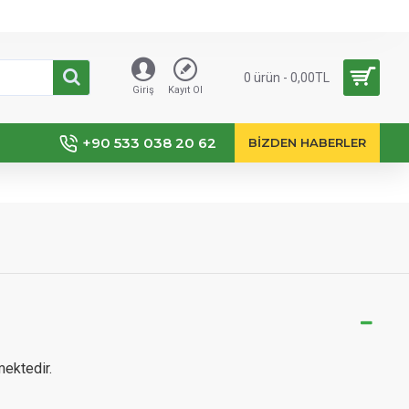
0 ürün - 0,00TL
Giriş
Kayıt Ol
+90 533 038 20 62
BIZDEN HABERLER
mektedir.