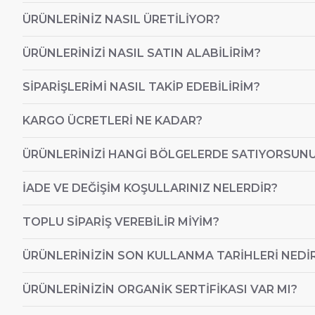
ÜRÜNLERINIZ NASIL ÜRETILIYOR?
ÜRÜNLERINIZI NASIL SATIN ALABILIRIM?
SIPARIŞLERIMI NASIL TAKIP EDEBILIRIM?
KARGO ÜCRETLERI NE KADAR?
ÜRÜNLERINIZI HANGI BÖLGELERDE SATIYORSUN
İADE VE DEĞIŞIM KOŞULLARINIZ NELERDIR?
TOPLU SIPARIŞ VEREBILIR MIYIM?
ÜRÜNLERINIZIN SON KULLANMA TARIHLERI NEDI
ÜRÜNLERINIZIN ORGANIK SERTIFIKASI VAR MI?