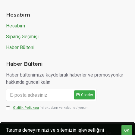
Hesabım
Hesabım
Sipariş Geçmişi
Haber Bülteni
Haber Bülteni
Haber bültenimize kaydolarak haberler ve promosyonlar
hakkında güncel kalın
Gönder
Gizlilik Politikası
'ni okudum ve kabul ediyorum.
Tarama deneyiminizi ve sitemizin işlevselliğini
OK
Copyright © 2024. Her Hakkı Saklıdır. Desing By