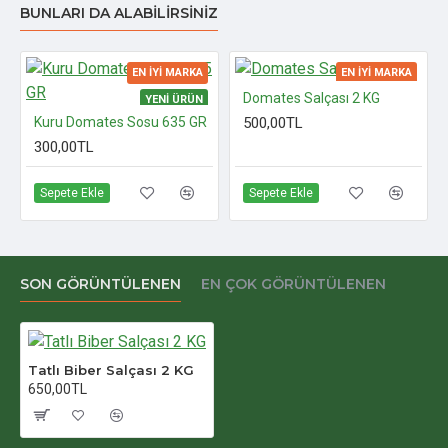
BUNLARI DA ALABILIRSINIZ
EN İYI MARKA
EN İYI MARKA
Domates Salçası 2 KG
YENI ÜRÜN
YENI ÜRÜN
Kuru Domates Sosu 635 GR
500,00TL
EN ÇOK SATILAN
EN ÇOK SATILAN
300,00TL
Sepete Ekle
Sepete Ekle
SON GÖRÜNTÜLENEN
EN ÇOK GÖRÜNTÜLENEN
Tatlı Biber Salçası 2 KG
650,00TL