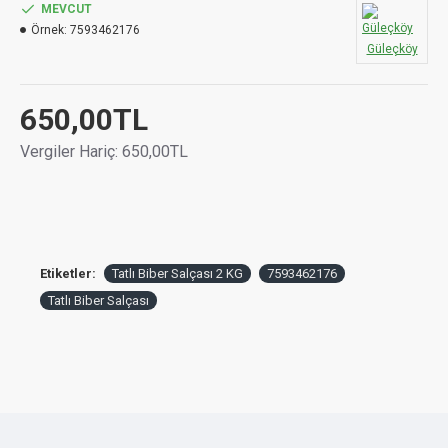
MEVCUT
Örnek:
7593462176
Güleçköy
650,00TL
Vergiler Hariç: 650,00TL
Etiketler:
Tatlı Biber Salçası 2 KG
7593462176
Tatlı Biber Salçası